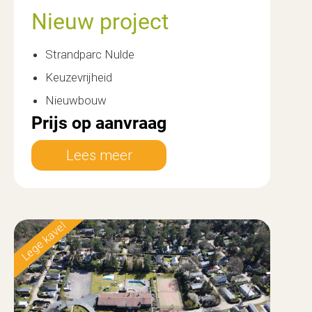
Nieuw project
Strandparc Nulde
Keuzevrijheid
Nieuwbouw
Prijs op aanvraag
Lees meer
Lege kavel
Nieuw