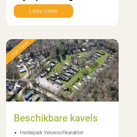
Lees meer
Lege kavel
Nieuw
Beschikbare kavels
Heidepark Veluwschkarakter