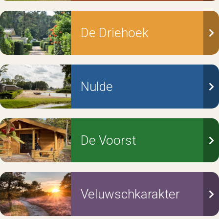
De Driehoek
Nulde
De Voorst
Veluwschkarakter