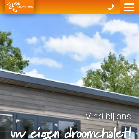
Vind bij ons
uw eigen droomchalet!